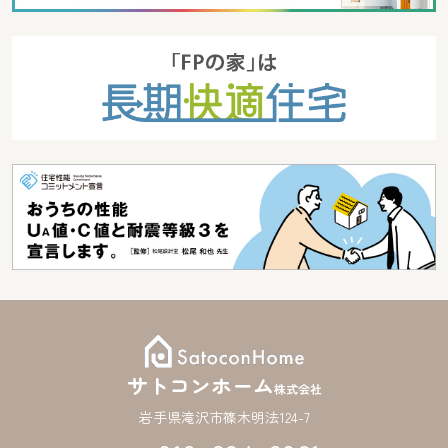
サトコンホーム
株式会社
岩手県滝沢市篠木明法124-7