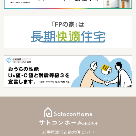
サトコンホーム
株式会社
岩手県滝沢市篠木明法124-7